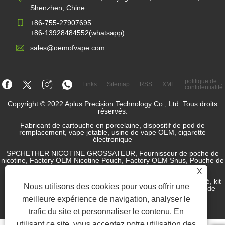
Shenzhen, Chine
+86-755-27907695
+86-13928484552(whatsapp)
sales@oemofvape.com
politique de
Links
Sitemap
RSS
XML
confidentialité
Copyright © 2022 Aplus Precision Technology Co., Ltd. Tous droits
réservés.
Fabricant de cartouche en porcelaine, dispositif de pod de
remplacement, vape jetable, usine de vape OEM, cigarette
électronique
SPCHETHER NICOTINE GROSSATEUR, Fournisseur de poche de
nicotine, Factory OEM Nicotine Pouch, Factory OEM Snus, Pouche de
nicotine, Pod Dispositif préfabillé,
X
Dispositif de pod rempli, système de pod, dispositif de pod fermé, kit
Nous utilisons des cookies pour vous offrir une
de pod ouvert, e-liquide, JUICE E-JUICE, Fabricant de liquide de
cigarette électronique, fournisseur SNUS.
meilleure expérience de navigation, analyser le
trafic du site et personnaliser le contenu. En
utilisant ce site, vous acceptez notre utilisation des