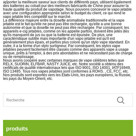
apporter la meilleure saveur aux clients de différents pays, utilisent également
des batteries au cobalt pur des meilleurs fabricants de Chine pour assurer la
haute qualité du produit de vapotage. Nous pouvons concevoir le vapo jetable
avec une configuration appropriée selon le budget du client, ce qui rend le
vapo jetable très compétitif sur le marché.
La différence majeure entre la dosette aromatisée traditionnelle et la vape
jetable est le fait qu'elle ne peut pas être rechargée, qu'elle a une bonne
autonomie et que la dosette ne peut pas être rechargée. Par conséquent, les
appareils e-cig jetables, comme on les appelle parfois, doivent être jetés dès
qu'ils manquent de jus ou que la batterie est épuisée. De plus, une
caractéristique subtile mais importante d'un vapo jetable est qu'il est
généralement plus épais, et parfois plus coloré qu'un stylo vape standard. En
outre, il a la forme d'un stylo surligneur. Par conséquent, les stylos vape
jetables peuvent facilement être classés comme des appareils vape à usage
unique, prêts à l'emploi, à des prix abordables et ne nécessitant pas de charge
ou de remplissage.
Nous avons coopéré avec certaines marques de vape célèbres telles que
RELX, SUORIN, ELFBAR, NASTY JUICE, etc. Notre société a obtenu des
certificats de qualité internationaux tels que ISO 9001, ISO 14001, IATF16949,
ISO 13485. Tous nos vapes jetables sont conformes à ROHS. , CE, FCC, etc.
Nos produits sont exportés vers les États-Unis, les pays européens, la Russie,
les pays du Moyen-Orient, etc.
produits