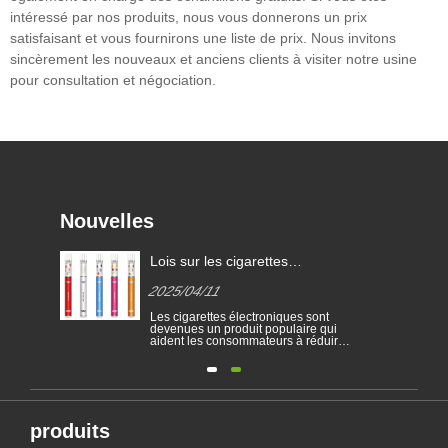
intéressé par nos produits, nous vous donnerons un prix
satisfaisant et vous fournirons une liste de prix. Nous invitons
sincèrement les nouveaux et anciens clients à visiter notre usine
pour consultation et négociation.
Nouvelles
ier
Lois sur les cigarettes
électroniques dans différents
2025/04/11
pays
ier
Les cigarettes électroniques sont
 de
devenues un produit populaire qui
aident les consommateurs à réduire
ir
le tabagisme ou à abandonner le
tabagisme. Cet article illustre les lois
te
et réglementations des cigarettes
les
électroniques selon différents pays.
s
En outre, certains pays et les zones
ont interdit les......
produits