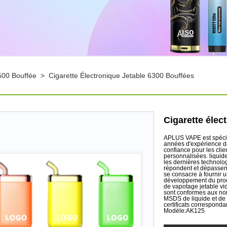
500 Bouffée
>
Cigarette Électronique Jetable 6300 Bouffées
Cigarette élec
APLUS VAPE est spécial
années d'expérience d
confiance pour les clie
personnalisées. liquide
les dernières technolo
répondent et dépassent 
se consacre à fournir u
développement du produi
de vapotage jetable vid
sont conformes aux no
MSDS de liquide et de 
certificats correspond
Modèle:AK125