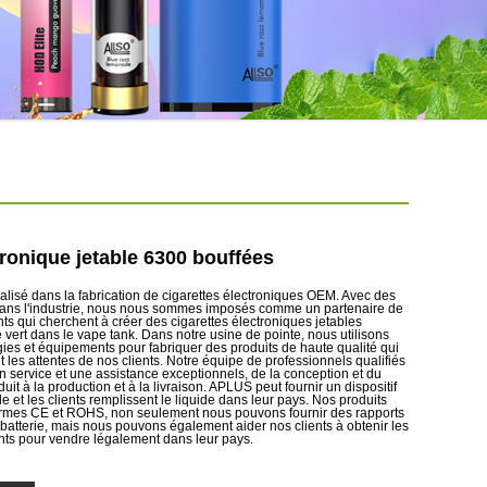
tronique jetable 6300 bouffées
isé dans la fabrication de cigarettes électroniques OEM. Avec des
ans l'industrie, nous nous sommes imposés comme un partenaire de
nts qui cherchent à créer des cigarettes électroniques jetables
 vert dans le vape tank. Dans notre usine de pointe, nous utilisons
gies et équipements pour fabriquer des produits de haute qualité qui
les attentes de nos clients. Notre équipe de professionnels qualifiés
n service et une assistance exceptionnels, de la conception et du
t à la production et à la livraison. APLUS peut fournir un dispositif
e et les clients remplissent le liquide dans leur pays. Nos produits
rmes CE et ROHS, non seulement nous pouvons fournir des rapports
batterie, mais nous pouvons également aider nos clients à obtenir les
ants pour vendre légalement dans leur pays.