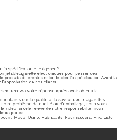
nt
’
s spécification et exigence
?
ion
jetable
cigarette électronique
s
pour passer des
 produits différentes selon le client
’
s spécification.Avant la
 l'approbation de nos clients.
lient recevra votre réponse après avoir obtenu le
mentaires sur la qualité et la saveur des e-cigarettes
e notre problème de qualité ou d'emballage, nous vous
la vidéo, si cela relève de notre responsabilité, nous
leurs pertes.
récent, Mode, Usine, Fabricants, Fournisseurs, Prix, Liste