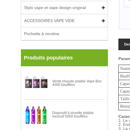
Stylo vape et vape design original
ACCESSOIRES VAPE VIDE
Pochette à nicotine
Des
Produits populaires
Param
Numér
Bouff
Vente chaude jetable Vape Box
Capaci
4000 bouffées
Capaci
Taille
Résis
Dispositif à dosette jetable
Carac
exclusif 5800 bouffées
1. Le 
2. Em
3. La 