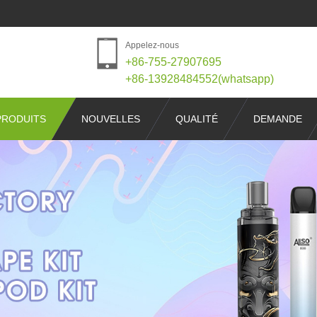
Appelez-nous
+86-755-27907695
+86-13928484552(whatsapp)
PRODUITS
NOUVELLES
QUALITÉ
DEMANDE