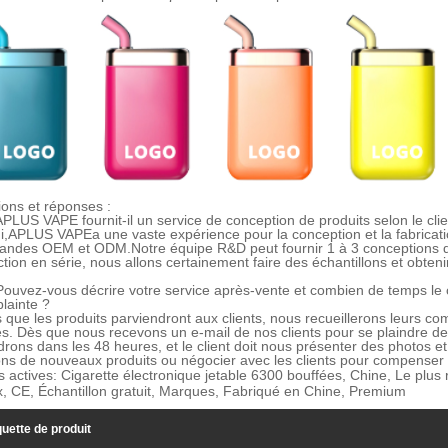
ons et réponses :
APLUS VAPE fournit-il un service de conception de produits selon le clie
i,
APLUS VAPE
a une vaste expérience pour la conception et la fabricat
andes OEM et ODM
.
Notre équipe R&D peut fournir 1 à 3 conceptions de
tion en série, nous allons certainement faire des échantillons et obtenir
Pouvez-vous décrire votre service après-vente et combien de temps le c
plainte ?
 que les produits parviendront aux clients, nous recueillerons leurs com
es. Dès que nous recevons un e-mail de nos clients pour se plaindre d
rons dans les 48 heures, et le client doit nous présenter des photos et 
ns de nouveaux produits ou négocier avec les clients pour compenser 
s actives: Cigarette électronique jetable 6300 bouffées, Chine, Le plus 
x, CE, Échantillon gratuit, Marques, Fabriqué en Chine, Premium
quette de produit