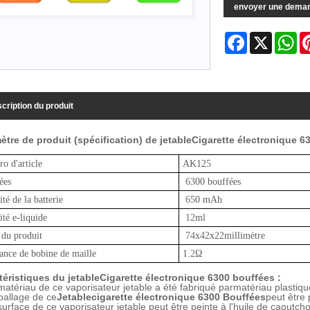
envoyer une dema
Facebook
X
Wh
cription du produit
ètre de produit (spécification) de jetable
Cigarette électronique
6
o d'article
AK12
5
ées
63
00 bouffées
té de la batterie
65
0 mAh
té e-liquide
12
ml
 du produit
74
x
42
x
22
millimètre
tance de bobine de maille
1.
2
Ω
téristiques du jetable
Cigarette électronique
63
00 bouffées :
matériau de ce vaporisateur jetable a été fabriqué par
matériau plastiqu
ballage de ce
Jetable
cigarette électronique
63
00 Bouffées
peut être 
surface de ce vaporisateur jetable peut être peinte à l'huile de caoutch