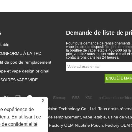
s
Demande de liste de pr
Pour toute demande de renseignements s
e devient le premier
table
Lois sur les cigarettes
vape jetable, le dispositif de pod de rem
UE à interdire les
électroniques dans différents
la bouffée de vape jetable 400-600 ou la 
11
CONFORME À LA TPD
2025/04/11
prix, veuillez nous laisser votre e-mail et
 électroniques
pays
contacterons dans les 24 heures.
 est devenue le premier
Les cigarettes électroniques sont
itif de pod de remplacement
 à interdire la vente de
devenues un produit populaire qui
es dans le but
aident les consommateurs à réduire
ape et vape design original
les jeunes de devenir
le tabagisme ou à abandonner le
de la nicotine et de
tabagisme. Cet article illustre les lois
environnement. La vente
et réglementations des cigarettes
SOIRES VAPE VIDE
s électroniques jetables
électroniques selon différents pays.
e en Belgique pour des
En outre, certains pays et les zones
anté et environ......
ont interdit les......
Links
Sitemap
RSS
XML
politique de confident
X
pyright © 2022 Aplus Precision Technology Co., Ltd. Tous droits réserv
ure expérience de
tenu. En utilisant ce
celaine, dispositif de pod de remplacement, vape jetable, usine de va
e de confidentialité
poche de nicotine, Factory OEM Nicotine Pouch, Factory OEM Snus,