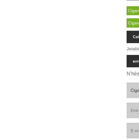
Cigar
Cigar
Cat
Jetab
en
N'hés