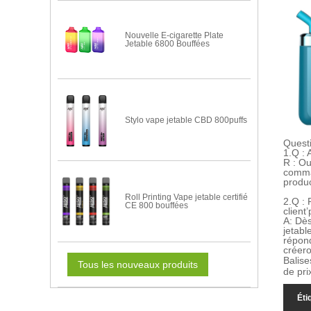
Nouvelle E-cigarette Plate
Jetable 6800 Bouffées
Stylo vape jetable CBD 800puffs
Questi
1.
Q : 
R : Ou
comm
produc
Roll Printing Vape jetable certifié
2.
Q : 
CE 800 bouffées
client
’
A: Dès
jetabl
répond
créero
Balise
Tous les nouveaux produits
de pri
Éti