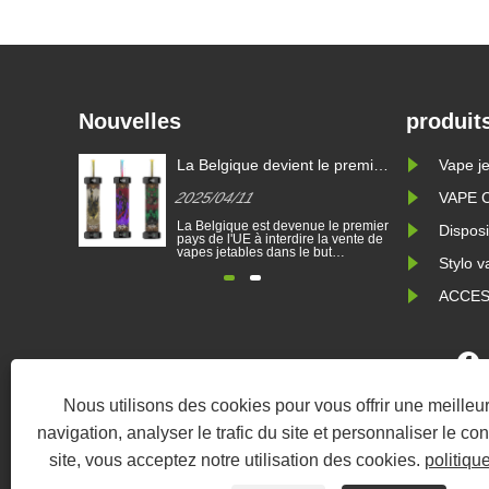
Nouvelles
produit
e premier
Lois sur les cigarettes
La Belgiqu
Vape je
re les
électroniques dans différents
pays de l'
2025/04/11
2025/04/
VAPE 
ues
pays
cigarettes
le premier
Les cigarettes électroniques sont
La Belgique
jetables
Dispos
a vente de
devenues un produit populaire qui
pays de l'UE
t
aident les consommateurs à réduire
vapes jetabl
Stylo v
 devenir
le tabagisme ou à abandonner le
d'empêcher 
 et de
tabagisme. Cet article illustre les lois
dépendants 
. La vente
et réglementations des cigarettes
protéger l'
ACCES
es jetables
électroniques selon différents pays.
de cigarette
 pour des
En outre, certains pays et les zones
est interdit
......
ont interdit les......
terrains de s
Co
Nous utilisons des cookies pour vous offrir une meille
navigation, analyser le trafic du site et personnaliser le con
Fabricant de cartouche en por
site, vous acceptez notre utilisation des cookies.
politiqu
SPCHETHER NICOTINE GROSSATEUR, Fournisseur de 