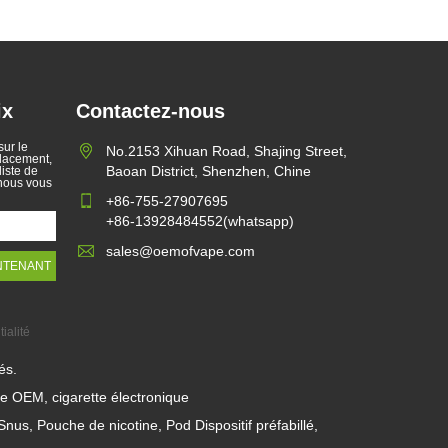
ix
Contactez-nous
ur le
No.2153 Xihuan Road, Shajing Street,
placement,
Baoan District, Shenzhen, Chine
liste de
 nous vous
+86-755-27907695
+86-13928484552(whatsapp)
sales@oemofvape.com
ialité
és.
pe OEM, cigarette électronique
 Pouche de nicotine, Pod Dispositif préfabillé,