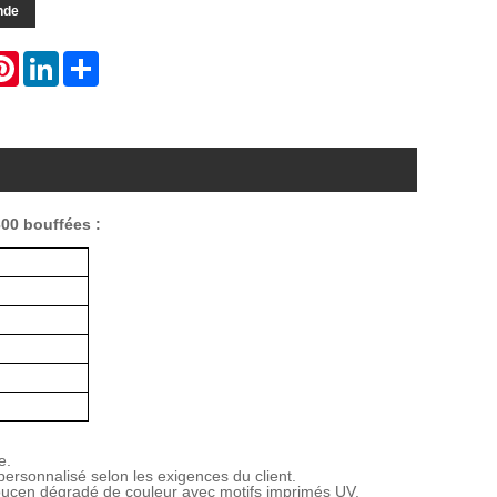
nde
atsApp
Pinterest
LinkedIn
Share
3
00 bouffées :
e
.
personnalisé selon les exigences du client.
ouc
en dégradé de couleur avec motifs imprimés UV
.