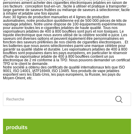
personnes aiment acheter des cigarettes électroniques jetables en raison de
ces facteurs : conception tout-en-un ; facile à utiliser et pratique à transporter ;
large gamme de saveurs fruitées ou mélange de saveurs à sélectionner; facile
à inhaler et jetable une fois épuisé.
Avec 30 lignes de production manuelles et 4 lignes de production
automatisées, notre production quotidienne est de 500 000 pièces de kits de
vapotage jetables. Notre usine dispose de 100 équipements expérimentaux
pour assurer toutes les e-cigarettes jetables de haute qualité. Tous nos
vaporisateurs jetables de 400 à 800 bouffées sont purs et non toxiques. Le
liquide électronique que nous avons utilisé de la célèbre société e-juice. Les
saveurs ont diverses options et peuvent également être personnalisées en
fonction des saveurs préférées de nos clients de cigarettes électroniques. . Et
les batteries que nous avons sélectionnées parmi une marque célèbre pour
garantir sa qualité stable et durable. Les vaporisateurs jetables de 400 à 800
bouffées sont populaires dans les pays européens, en particulier le réservoir
d'huile du vaporisateur jetable de 400 à 800 bouffées contient un jus
électronique de 2 ml conforme à la TPD. Nous pouvons demander un certificat
TPD si le client le demande.
Notre société a obtenu des certificats de qualité internationaux tels que ISO
9001, ISO 14001, IATF16949, ISO 13485. Nos produits de vape jetables
exportent vers les États-Unis, les pays européens, la Russie, les pays du
Moyen-Orient, etc.
produits