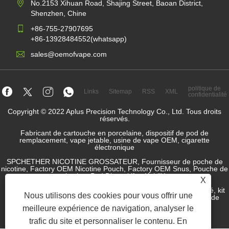
No.2153 Xihuan Road, Shajing Street, Baoan District,
Shenzhen, Chine
+86-755-27907695
+86-13928484552(whatsapp)
sales@oemofvape.com
politique de
Links
Sitemap
RSS
XML
confidentialité
Copyright © 2022 Aplus Precision Technology Co., Ltd. Tous droits
réservés.
Fabricant de cartouche en porcelaine, dispositif de pod de
remplacement, vape jetable, usine de vape OEM, cigarette
électronique
SPCHETHER NICOTINE GROSSATEUR, Fournisseur de poche de
nicotine, Factory OEM Nicotine Pouch, Factory OEM Snus, Pouche de
nicotine, Pod Dispositif préfabillé,
X
Dispositif de pod rempli, système de pod, dispositif de pod fermé, kit
Nous utilisons des cookies pour vous offrir une
de pod ouvert, e-liquide, JUICE E-JUICE, Fabricant de liquide de
cigarette électronique, fournisseur SNUS.
meilleure expérience de navigation, analyser le
trafic du site et personnaliser le contenu. En