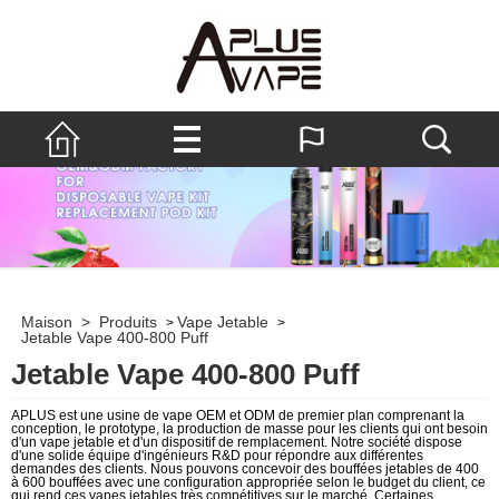
Maison
>
Produits
Vape Jetable
>
>
Jetable Vape 400-800 Puff
Jetable Vape 400-800 Puff
APLUS est une usine de vape OEM et ODM de premier plan comprenant la
conception, le prototype, la production de masse pour les clients qui ont besoin
d'un vape jetable et d'un dispositif de remplacement. Notre société dispose
d'une solide équipe d'ingénieurs R&D pour répondre aux différentes
demandes des clients. Nous pouvons concevoir des bouffées jetables de 400
à 600 bouffées avec une configuration appropriée selon le budget du client, ce
qui rend ces vapes jetables très compétitives sur le marché. Certaines