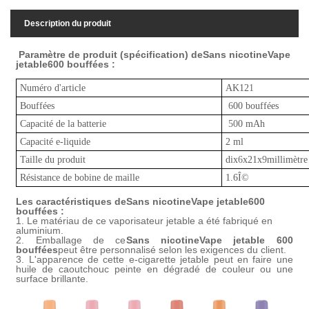
Description du produit
Paramètre de produit (spécification) de
Sans nicotine
Vape
jetable
6
00 bouffées :
Numéro d'article
AK12
1
Bouffées
6
00 bouffées
Capacité de la batterie
50
0 mAh
Capacité e-liquide
2 ml
Taille du produit
dix
6
x21x
9
millimètre
Résistance de bobine de maille
1.6Î©
Les caractéristiques de
Sans nicotine
Vape jetable
6
00
bouffées :
1. Le matériau de ce vaporisateur jetable a été fabriqué en
aluminium.
2. Emballage de ce
Sans nicotine
Vape jetable 600
bouffées
peut être personnalisé selon les exigences du client.
3. L'apparence de cette e-cigarette jetable peut en faire une
huile de caoutchouc peinte en dégradé de couleur ou une
surface brillante.