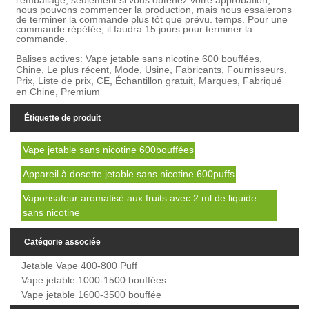
l'emballage, seulement si vous obtenez votre approbation,
nous pouvons commencer la production, mais nous essaierons
de terminer la commande plus tôt que prévu. temps. Pour une
commande répétée, il faudra 15 jours pour terminer la
commande.
Balises actives: Vape jetable sans nicotine 600 bouffées,
Chine, Le plus récent, Mode, Usine, Fabricants, Fournisseurs,
Prix, Liste de prix, CE, Échantillon gratuit, Marques, Fabriqué
en Chine, Premium
Étiquette de produit
Vape jetable sans nicotine 600bouffées
Appareil à dosette jetable sans nicotine 600puffs
Vaporisateur aromatisé aux fruits avec 2 ml de liquide
sans nicotine
Catégorie associée
Jetable Vape 400-800 Puff
Vape jetable 1000-1500 bouffées
Vape jetable 1600-3500 bouffée