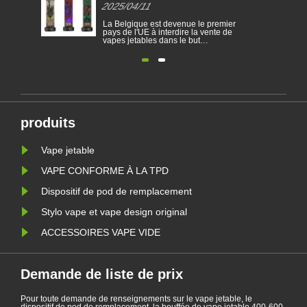
2025/04/11
2025/0
pays
cigaret
ier
Les cigarettes électroniques sont
La Belgi
jetables
 de
devenues un produit populaire qui
pays de l
aident les consommateurs à réduire
vapes jet
ir
le tabagisme ou à abandonner le
d'empêch
tabagisme. Cet article illustre les lois
dépendant
te
et réglementations des cigarettes
protéger
les
électroniques selon différents pays.
de cigare
s
En outre, certains pays et les zones
est inter
ont interdit les......
terrains d
produits
Vape jetable
VAPE CONFORME À LA TPD
Dispositif de pod de remplacement
Stylo vape et vape design original
ACCESSOIRES VAPE VIDE
Demande de liste de prix
Pour toute demande de renseignements sur le vape jetable, le