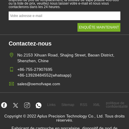
dispositif de pod de remplacement, la bouffée de vape jetable 400-600
ou la liste de prix, veuillez nous laisser votre e-mail et nous vous
contacterons dans les 24 heures.
Contactez-nous
No.2153 Xihuan Road, Shajing Street, Baoan District,
Shenzhen, Chine
+86-755-27907695
+86-13928484552(whatsapp)
sales@oemofvape.com
politique de
Links
Sitemap
RSS
XML
confidentialité
Copyright © 2022 Aplus Precision Technology Co., Ltd. Tous droits
réservés.
Fabricant de cartouche en porcelaine, dispositif de pod de