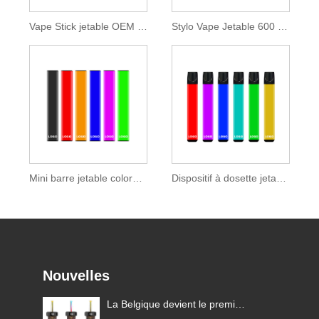
Vape Stick jetable OEM 600 bouffées
Stylo Vape Jetable 600 Puffs 2ml E-liquide
Mini barre jetable colorée 400 bouffées
Dispositif à dosette jetable 400 bouffées
Nouvelles
ier
Lois sur les cigarettes
La Belg
électroniques dans différents
pays de 