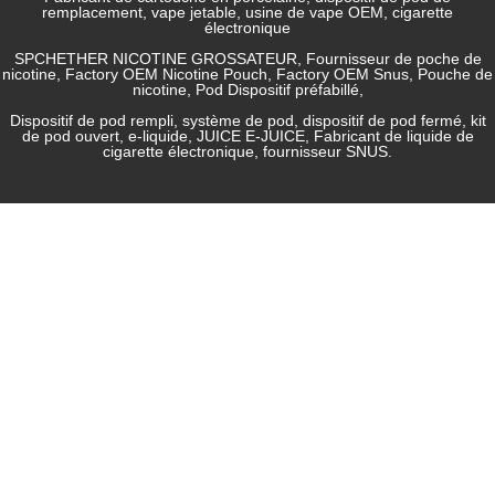
remplacement, vape jetable, usine de vape OEM, cigarette
électronique
SPCHETHER NICOTINE GROSSATEUR, Fournisseur de poche de
nicotine, Factory OEM Nicotine Pouch, Factory OEM Snus, Pouche de
nicotine, Pod Dispositif préfabillé,
Dispositif de pod rempli, système de pod, dispositif de pod fermé, kit
de pod ouvert, e-liquide, JUICE E-JUICE, Fabricant de liquide de
cigarette électronique, fournisseur SNUS.