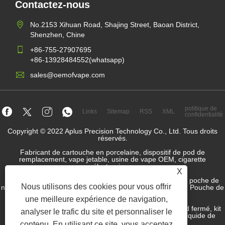
Contactez-nous
No.2153 Xihuan Road, Shajing Street, Baoan District,
Shenzhen, Chine
+86-755-27907695
+86-13928484552(whatsapp)
sales@oemofvape.com
politique de
Links
Sitemap
RSS
XML
confidentialité
Copyright © 2022 Aplus Precision Technology Co., Ltd. Tous droits
réservés.
Fabricant de cartouche en porcelaine, dispositif de pod de
remplacement, vape jetable, usine de vape OEM, cigarette
électronique
X
SPCHETHER NICOTINE GROSSATEUR, Fournisseur de poche de
Nous utilisons des cookies pour vous offrir
nicotine, Factory OEM Nicotine Pouch, Factory OEM Snus, Pouche de
nicotine, Pod Dispositif préfabillé,
une meilleure expérience de navigation,
Dispositif de pod rempli, système de pod, dispositif de pod fermé, kit
analyser le trafic du site et personnaliser le
de pod ouvert, e-liquide, JUICE E-JUICE, Fabricant de liquide de
cigarette électronique, fournisseur SNUS.
contenu. En utilisant ce site, vous acceptez