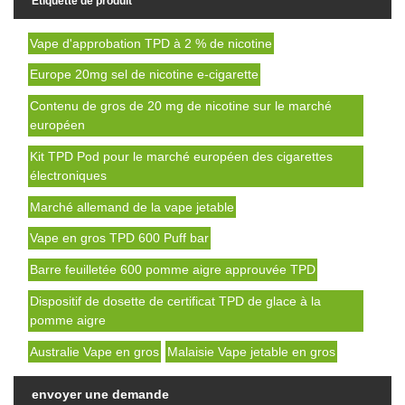
Étiquette de produit
Vape d'approbation TPD à 2 % de nicotine
Europe 20mg sel de nicotine e-cigarette
Contenu de gros de 20 mg de nicotine sur le marché
européen
Kit TPD Pod pour le marché européen des cigarettes
électroniques
Marché allemand de la vape jetable
Vape en gros TPD 600 Puff bar
Barre feuilletée 600 pomme aigre approuvée TPD
Dispositif de dosette de certificat TPD de glace à la
pomme aigre
Australie Vape en gros
Malaisie Vape jetable en gros
envoyer une demande