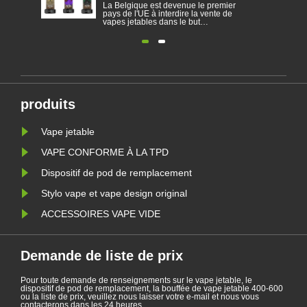
ier
Les cigarettes électroniques sont
La Belgi
jetables
 de
devenues un produit populaire qui
pays de l
aident les consommateurs à réduire
vapes jet
ir
le tabagisme ou à abandonner le
d'empêch
tabagisme. Cet article illustre les lois
dépendant
te
et réglementations des cigarettes
protéger
les
électroniques selon différents pays.
de cigare
s
En outre, certains pays et les zones
est inter
ont interdit les......
terrains d
produits
Vape jetable
VAPE CONFORME À LA TPD
Dispositif de pod de remplacement
Stylo vape et vape design original
ACCESSOIRES VAPE VIDE
Demande de liste de prix
Pour toute demande de renseignements sur le vape jetable, le
dispositif de pod de remplacement, la bouffée de vape jetable 400-600
ou la liste de prix, veuillez nous laisser votre e-mail et nous vous
contacterons dans les 24 heures.