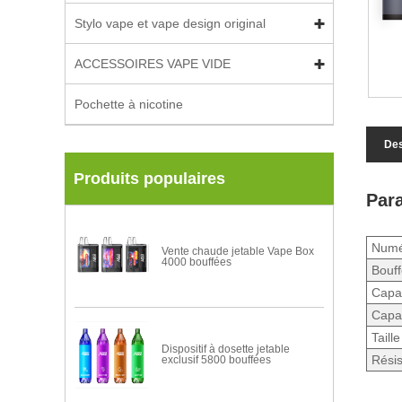
Stylo vape et vape design original
ACCESSOIRES VAPE VIDE
Pochette à nicotine
Des
Produits populaires
Para
Numér
Vente chaude jetable Vape Box
4000 bouffées
Bouf
Capac
Capac
Taill
Dispositif à dosette jetable
Résis
exclusif 5800 bouffées