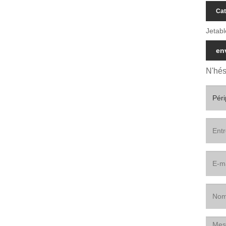
Cat
Jetab
en
N'hés