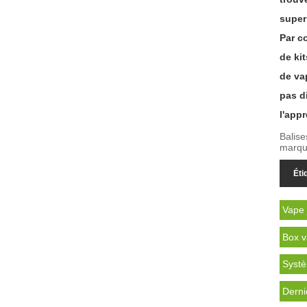
super
Par c
de ki
de va
pas d
l'app
Balise
marqu
Éti
Vape 
Box v
Systè
Derni