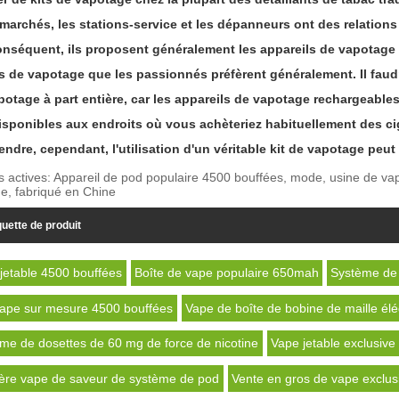
marchés, les stations-service et les dépanneurs ont des relations 
onséquent, ils proposent généralement les appareils de vapotage fa
ts de vapotage que les passionnés préfèrent généralement. Il faudr
potage à part entière, car les appareils de vapotage rechargeables
isponibles aux endroits où vous achèteriez habituellement des ci
rendre, cependant, l'utilisation d'un véritable kit de vapotage pe
s actives: Appareil de pod populaire 4500 bouffées, mode, usine de vape
e, fabriqué en Chine
quette de produit
jetable 4500 bouffées
Boîte de vape populaire 650mah
Système de 
ape sur mesure 4500 bouffées
Vape de boîte de bobine de maille é
me de dosettes de 60 mg de force de nicotine
Vape jetable exclusive
ère vape de saveur de système de pod
Vente en gros de vape exclus