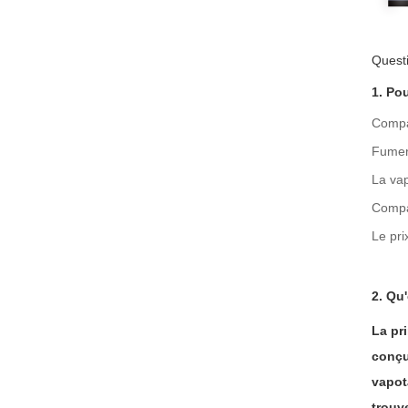
Questi
1. Pou
Compar
Fumer 
La vap
Compar
Le pri
2. Qu
La pri
conçu
vapot
trouv