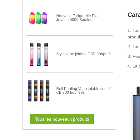
Cara
Nouvelle E-cigarette Plate
Jetable 6800 Bouffées
1. Tou
produi
2. Tou
Stylo vape jetable CBD 800puffs
3. Pe
4. La 
Roll Printing Vape jetable certifié
CE 800 bouffées
Tous les nouveaux produits