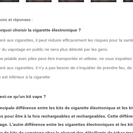
ons et réponses :
rquoi choisir la cigarette électronique ?
é aux cigarettes, il peut réduire efficacement les risques pour la sant
du vapotage en public ne sera plus détesté par les gens.
e jetable avec piles peut être transportée et utilisée, ne vous inquiétez
é aux cigarettes, il n'y a pas besoin de s'inquiéter de prendre feu, de
x est inférieur à la cigarette.
'est-ce qu'un kit vape ?
ncipale différence entre les kits de cigarette électronique et les 
s pour être à la fois rechargeables et rechargeables. Cette différ
age. L'autre différence entre les cigarettes électroniques et les 
er de kits de vapotage chez la plupart des détaillants de tabac tra