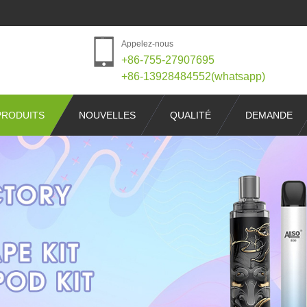
Appelez-nous
+86-755-27907695
+86-13928484552(whatsapp)
PRODUITS
NOUVELLES
QUALITÉ
DEMANDE