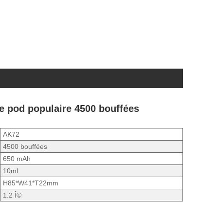
de pod populaire 4500 bouffées
AK72
4500 bouffées
650 mAh
10ml
H85*W41*T22mm
1.2 Î©