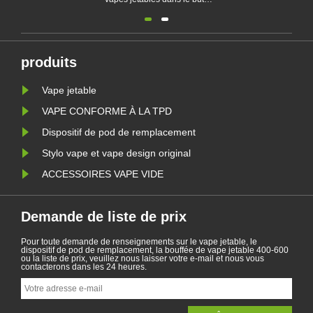
d'empêcher les jeunes de devenir
dépendants de la nicotine et de
protéger l'environnement. La vente
de cigarettes électroniques jetables
est interdite en Belgique pour des
terrains de santé et environ......
produits
Vape jetable
VAPE CONFORME À LA TPD
Dispositif de pod de remplacement
Stylo vape et vape design original
ACCESSOIRES VAPE VIDE
Demande de liste de prix
Pour toute demande de renseignements sur le vape jetable, le
dispositif de pod de remplacement, la bouffée de vape jetable 400-600
ou la liste de prix, veuillez nous laisser votre e-mail et nous vous
contacterons dans les 24 heures.