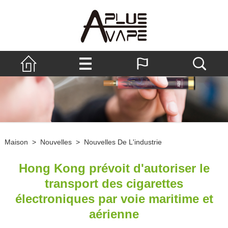
Maison
>
Nouvelles
>
Nouvelles De L'industrie
Hong Kong prévoit d'autoriser le
transport des cigarettes
électroniques par voie maritime et
aérienne