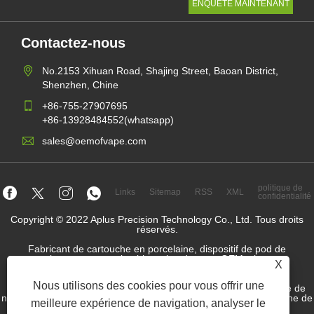
Contactez-nous
No.2153 Xihuan Road, Shajing Street, Baoan District,
Shenzhen, Chine
+86-755-27907695
+86-13928484552(whatsapp)
sales@oemofvape.com
politique de
Links
Sitemap
RSS
XML
confidentialité
Copyright © 2022 Aplus Precision Technology Co., Ltd. Tous droits
réservés.
Fabricant de cartouche en porcelaine, dispositif de pod de
remplacement, vape jetable, usine de vape OEM, cigarette
X
électronique
Nous utilisons des cookies pour vous offrir une
SPCHETHER NICOTINE GROSSATEUR, Fournisseur de poche de
nicotine, Factory OEM Nicotine Pouch, Factory OEM Snus, Pouche de
meilleure expérience de navigation, analyser le
nicotine, Pod Dispositif préfabillé,