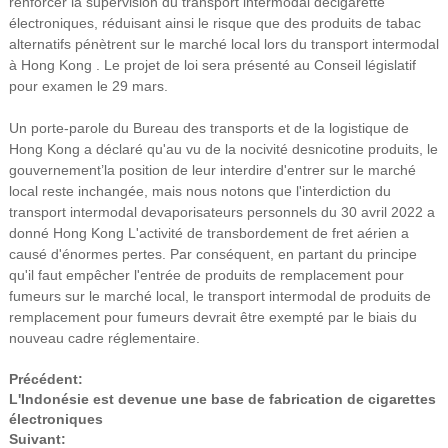
renforcer la supervision du transport intermodal de
cigarette
électronique
s, réduisant ainsi le risque que des produits de tabac
alternatifs pénètrent sur le marché local lors du transport intermodal
à Hong Kong . Le projet de loi sera présenté au Conseil législatif
pour examen le 29 mars.
Un porte-parole du Bureau des transports et de la logistique de
Hong Kong a déclaré qu'au vu de la nocivité des
nicotine
produits, le
gouvernement
’
la position de leur interdire d'entrer sur le marché
local reste inchangée, mais nous notons que l'interdiction du
transport intermodal de
vaporisateurs personnels
du 30 avril 2022 a
donné Hong Kong L'activité de transbordement de fret aérien a
causé d'énormes pertes. Par conséquent, en partant du principe
qu'il faut empêcher l'entrée de produits de remplacement pour
fumeurs sur le marché local, le transport intermodal de produits de
remplacement pour fumeurs devrait être exempté par le biais du
nouveau cadre réglementaire.
Précédent:
L'Indonésie est devenue une base de fabrication de cigarettes
électroniques
Suivant: