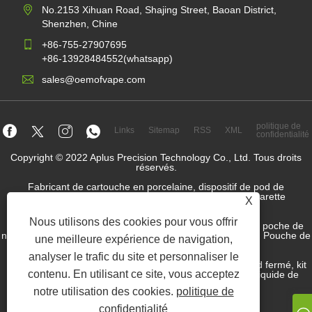
No.2153 Xihuan Road, Shajing Street, Baoan District,
Shenzhen, Chine
+86-755-27907695
+86-13928484552(whatsapp)
sales@oemofvape.com
politique de
Links
Sitemap
RSS
XML
confidentialité
Copyright © 2022 Aplus Precision Technology Co., Ltd. Tous droits
réservés.
Fabricant de cartouche en porcelaine, dispositif de pod de
remplacement, vape jetable, usine de vape OEM, cigarette
X
électronique
Nous utilisons des cookies pour vous offrir
SPCHETHER NICOTINE GROSSATEUR, Fournisseur de poche de
nicotine, Factory OEM Nicotine Pouch, Factory OEM Snus, Pouche de
une meilleure expérience de navigation,
nicotine, Pod Dispositif préfabillé,
analyser le trafic du site et personnaliser le
Dispositif de pod rempli, système de pod, dispositif de pod fermé, kit
contenu. En utilisant ce site, vous acceptez
de pod ouvert, e-liquide, JUICE E-JUICE, Fabricant de liquide de
cigarette électronique, fournisseur SNUS.
notre utilisation des cookies.
politique de
confidentialité